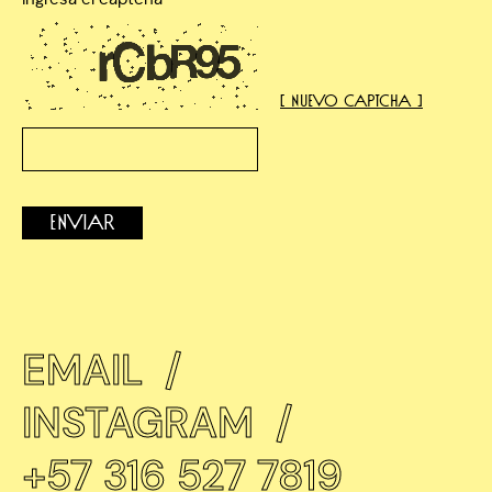
[ Nuevo captcha ]
Enviar
EMAIL
/
INSTAGRAM
/
+57 316 527 7819